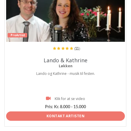
ProArtist
(11)
Lando & Kathrine
Løkken
Lando og Kathrine - musik til festen.
Klik for at se video
Pris:
Kr. 8.000 - 15.000
KONTAKT ARTISTEN