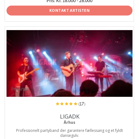
Pris:
Kr. 18.000 - 28.000
KONTAKT ARTISTEN
ProArtist
(17)
LIGADK
Århus
Professionelt partyband der garantere fællessang og et fyldt
dansegulv.