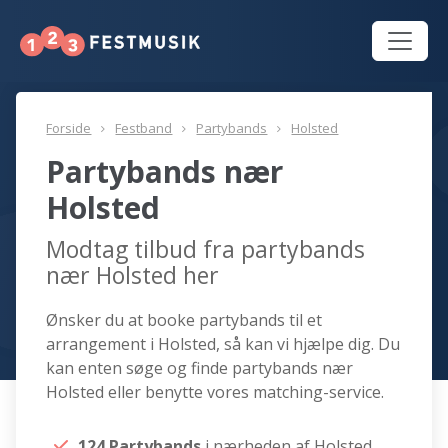
Forside
Festband
Partybands
Holsted
Partybands nær
Holsted
Modtag tilbud fra partybands
nær Holsted her
Ønsker du at booke partybands til et
arrangement i Holsted, så kan vi hjælpe dig. Du
kan enten søge og finde partybands nær
Holsted eller benytte vores matching-service.
124 Partybands
i nærheden af Holsted