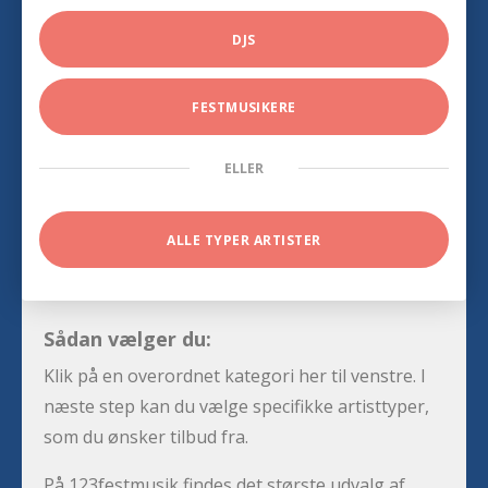
DJS
FESTMUSIKERE
ELLER
ALLE TYPER ARTISTER
Sådan vælger du:
Klik på en overordnet kategori her til venstre. I
næste step kan du vælge specifikke artisttyper,
som du ønsker tilbud fra.
På 123festmusik findes det største udvalg af