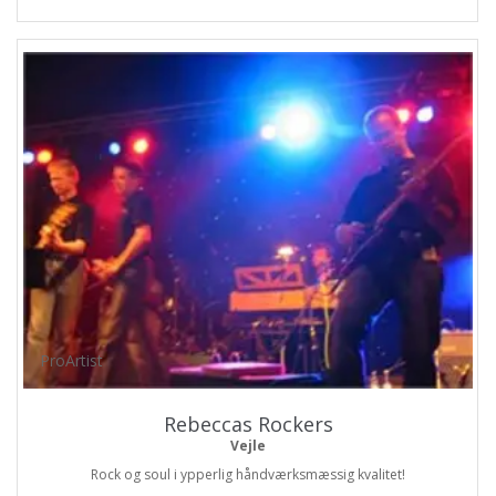
ProArtist
Rebeccas Rockers
Vejle
Rock og soul i ypperlig håndværksmæssig kvalitet!