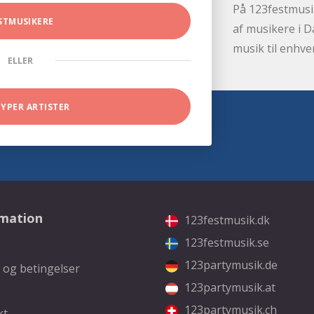
På 123festmusik
STMUSIKERE
af musikere i D
musik til enhve
ELLER
TYPER ARTISTER
rmation
123festmusik.dk
123festmusik.se
123partymusik.de
 og betingelser
123partymusik.at
123partymusik.ch
kt