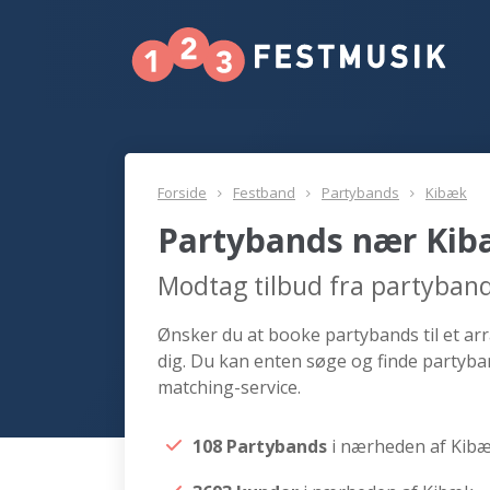
Forside
Festband
Partybands
Kibæk
Partybands nær Ki
Modtag tilbud fra partyban
Ønsker du at booke partybands til et ar
dig. Du kan enten søge og finde partyba
matching-service.
108 Partybands
i nærheden af Kib