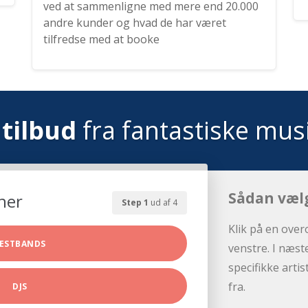
ved at sammenligne med mere end 20.000
andre kunder og hvad de har været
tilfredse med at booke
tilbud
fra fantastiske mus
Sådan væl
her
Step 1
ud af 4
Klik på en over
ESTBANDS
venstre. I næst
specifikke arti
fra.
DJS