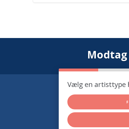
Modtag 
Vælg en artisttype 
F