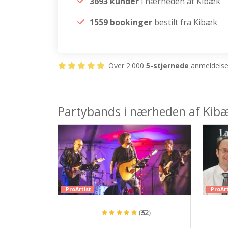
3693 kunder
i nærheden af Kibæk
1559 bookinger
bestilt fra Kibæk
Over 2.000
5-stjernede
anmeldelser
Partybands i nærheden af Kib
ProArtist
ProArt
(32)