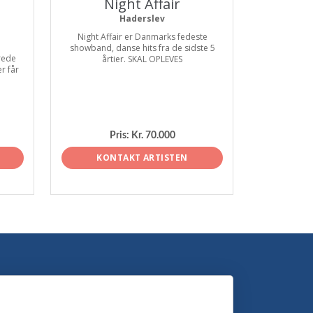
Night Affair
Haderslev
Night Affair er Danmarks fedeste
showband, danse hits fra de sidste 5
rede
årtier. SKAL OPLEVES
r får
Pris:
Kr. 70.000
KONTAKT ARTISTEN