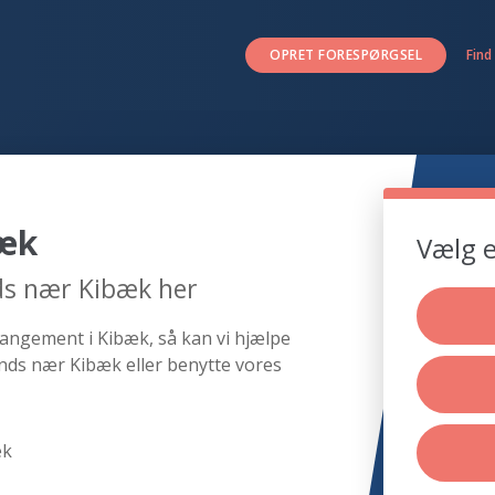
OPRET FORESPØRGSEL
Find
bæk
Vælg e
ds nær Kibæk her
rangement i Kibæk, så kan vi hjælpe
nds nær Kibæk eller benytte vores
æk