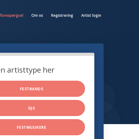
 forespørgsel
Om os
Registrering
Artist login
n artisttype her
FESTBANDS
DJS
FESTMUSIKERE