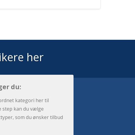
ikere her
ger du:
ordnet kategori her til
e step kan du vælge
sttyper, som du ønsker tilbud