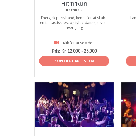
Hit'n'Run
Aarhus C
Energisk partyband, kendt for at skabe
Lan
en fantastisk fest og fylde dansegulvet –
hver gang
Klik for at se video
Pris:
Kr. 12.000 - 25.000
KONTAKT ARTISTEN
ProArtist
ProAr