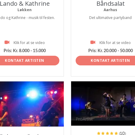
Lando & Kathrine
Båndsalat
Løkken
Aarhus
do og Kathrine - musik til festen.
Det ultimative partyband
Klik for at se video
Klik for at se video
Pris:
Kr. 8.000 - 15.000
Pris:
Kr. 20.000 - 50.000
KONTAKT ARTISTEN
KONTAKT ARTISTEN
tist
ProArtist
(10)