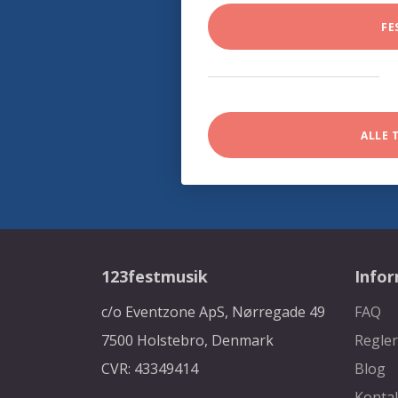
FE
ALLE 
123festmusik
Info
c/o Eventzone ApS, Nørregade 49
FAQ
7500 Holstebro, Denmark
Regler
CVR: 43349414
Blog
Konta