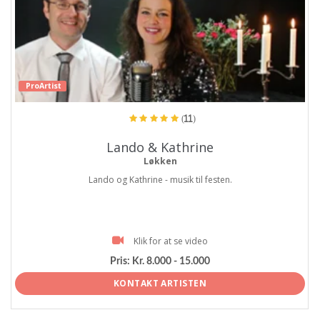
ProArtist
(11)
Lando & Kathrine
Løkken
Lando og Kathrine - musik til festen.
Klik for at se video
Pris:
Kr. 8.000 - 15.000
KONTAKT ARTISTEN