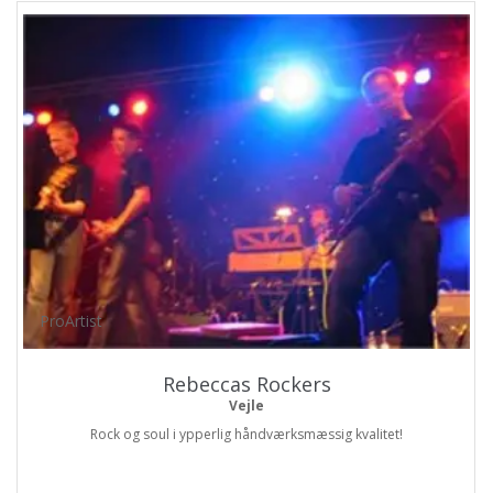
ProArtist
Rebeccas Rockers
Vejle
Rock og soul i ypperlig håndværksmæssig kvalitet!