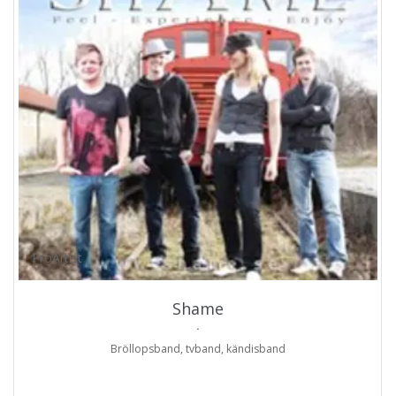
ProArtist
Shame
.
Bröllopsband, tvband, kändisband