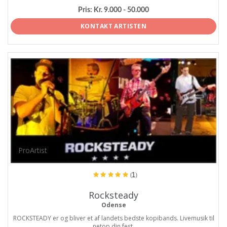
Pris:
Kr. 9.000 - 50.000
KONTAKT ARTISTEN
ProArtist
(1)
Rocksteady
Odense
ROCKSTEADY er og bliver et af landets bedste kopibands. Livemusik til
netop din fest.