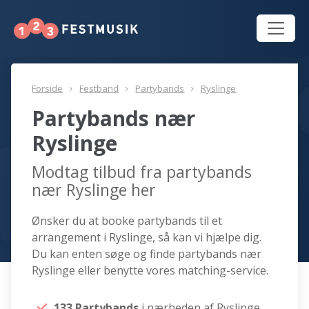
Forside
Festband
Partybands
Ryslinge
Partybands nær
Ryslinge
Modtag tilbud fra partybands
nær Ryslinge her
Ønsker du at booke partybands til et
arrangement i Ryslinge, så kan vi hjælpe dig.
Du kan enten søge og finde partybands nær
Ryslinge eller benytte vores matching-service.
133 Partybands
i nærheden af Ryslinge