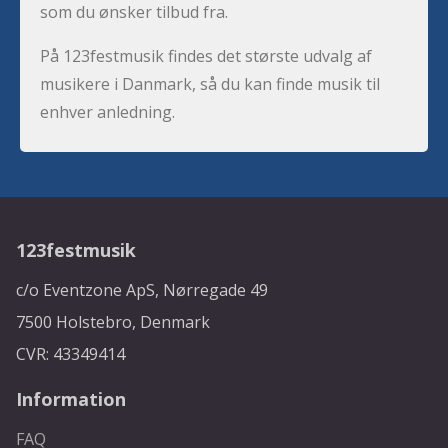
som du ønsker tilbud fra.
På 123festmusik findes det største udvalg af
musikere i Danmark, så du kan finde musik til
enhver anledning.
123festmusik
c/o Eventzone ApS, Nørregade 49
7500 Holstebro, Denmark
CVR: 43349414
Information
FAQ