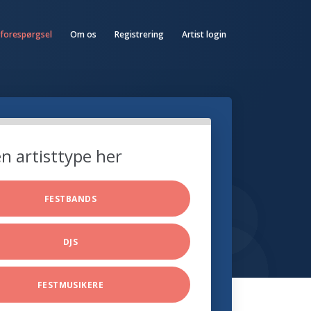
 forespørgsel
Om os
Registrering
Artist login
n artisttype her
FESTBANDS
DJS
FESTMUSIKERE