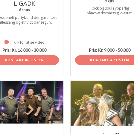
Vejle
LIGADK
Rock og soul i ypperlig
Århus
håndværksmæssig kvalitet!
essionelt partyband der garantere
ællessang og et fyldt dansegulv.
Klik for at se video
Pris:
Kr. 16.000 - 30.000
Pris:
Kr. 9.000 - 50.000
KONTAKT ARTISTEN
KONTAKT ARTISTEN
tist
ProArtist