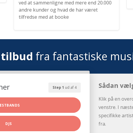
ved at sammenligne med mere end 20.000
andre kunder og hvad de har været
tilfredse med at booke
tilbud
fra fantastiske mus
Sådan væl
her
Step 1
ud af 4
Klik på en over
ESTBANDS
venstre. I næst
specifikke arti
fra.
DJS