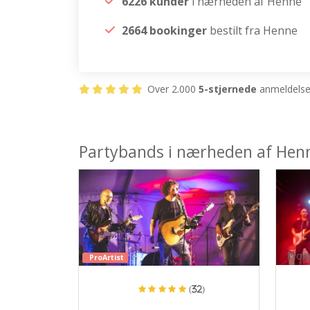
6226 kunder
i nærheden af Henne
2664 bookinger
bestilt fra Henne
Over 2.000
5-stjernede
anmeldelser
Partybands i nærheden af Hen
ProAr
ProArtist
(32)