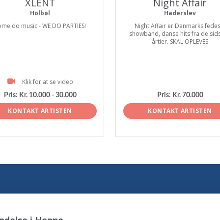
XLENT
Night Affair
Holbøl
Haderslev
ome do music - WE DO PARTIES!
Night Affair er Danmarks fedes
showband, danse hits fra de sids
årtier. SKAL OPLEVES
Klik for at se video
Pris:
Kr. 10.000 - 30.000
Pris:
Kr. 70.000
KONTAKT ARTISTEN
KONTAKT ARTISTEN