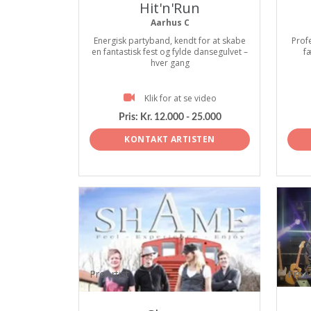
Hit'n'Run
Aarhus C
Energisk partyband, kendt for at skabe
Prof
en fantastisk fest og fylde dansegulvet –
f
hver gang
Klik for at se video
Pris:
Kr. 12.000 - 25.000
KONTAKT ARTISTEN
ProArtist
ProAr