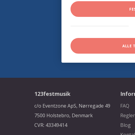
FE
ALLE 
123festmusik
Info
c/o Eventzone ApS, Nørregade 49
FAQ
7500 Holstebro, Denmark
Regler
CVR: 43349414
Blog
Konta