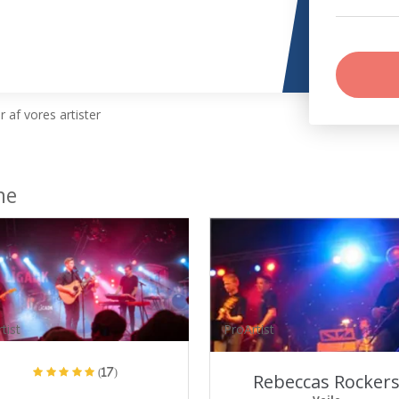
 af vores artister
ne
tist
ProArtist
(17)
Rebeccas Rocker