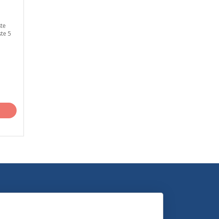
te
te 5