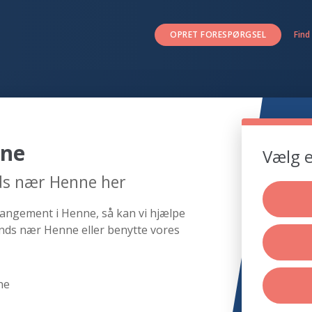
OPRET FORESPØRGSEL
Find
nne
Vælg e
ds nær Henne her
rangement i Henne, så kan vi hjælpe
ands nær Henne eller benytte vores
ne