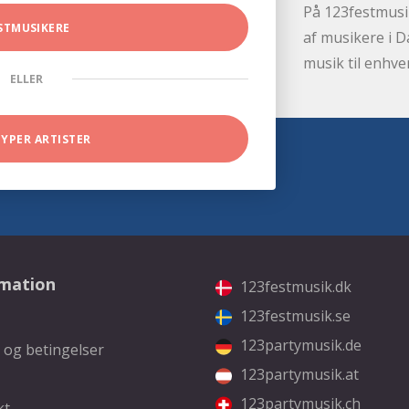
På 123festmusik
STMUSIKERE
af musikere i D
musik til enhve
ELLER
TYPER ARTISTER
rmation
123festmusik.dk
123festmusik.se
123partymusik.de
 og betingelser
123partymusik.at
123partymusik.ch
kt