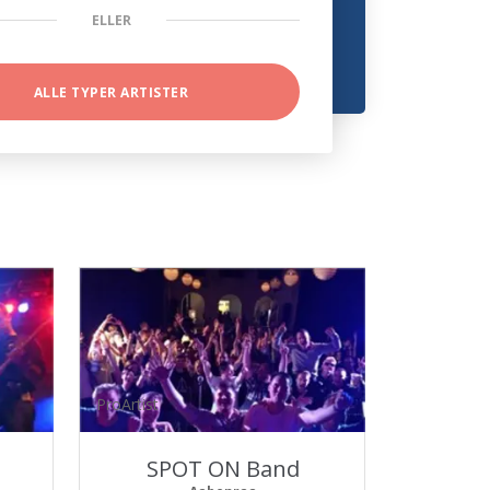
ELLER
ALLE TYPER ARTISTER
ProArtist
s
SPOT ON Band