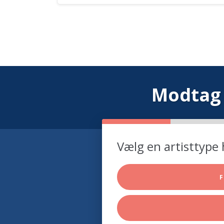
Modtag 
Vælg en artisttype 
F