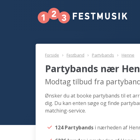
Forside
Festband
Partybands
Henne
Partybands nær He
Modtag tilbud fra partyban
Ønsker du at booke partybands til et ar
dig. Du kan enten søge og finde partyb
matching-service.
124 Partybands
i nærheden af Hen