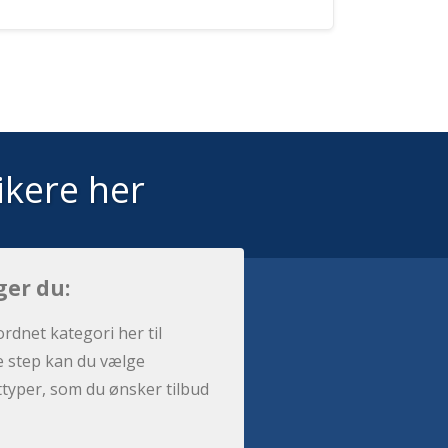
ikere her
ger du:
ordnet kategori her til
e step kan du vælge
sttyper, som du ønsker tilbud