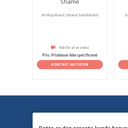
Shame
.
Bröllopsband, tvband, kändisband
S
Klik for at se video
Pris:
Prisklasse ikke specificeret
KONTAKT ARTISTEN