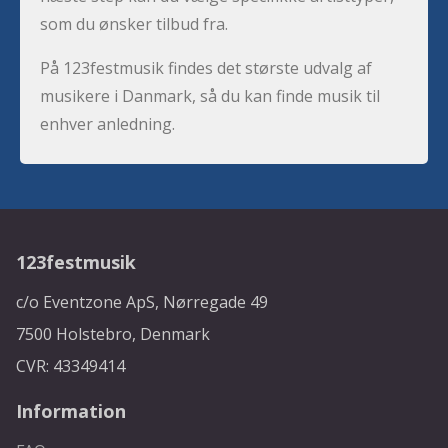
som du ønsker tilbud fra.
På 123festmusik findes det største udvalg af
musikere i Danmark, så du kan finde musik til
enhver anledning.
123festmusik
c/o Eventzone ApS, Nørregade 49
7500 Holstebro, Denmark
CVR: 43349414
Information