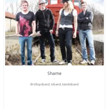
ProArtist
Shame
.
Bröllopsband, tvband, kändisband