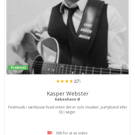
ProArtist
(17)
Kasper Webster
København Ø
Festmusik i særklasse hvad enten det er solo musiker, partyband eller
DJ I søger.
Klik for at se video