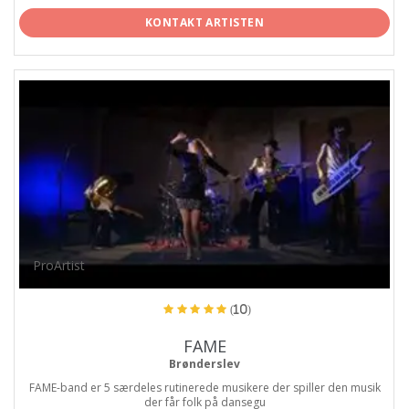
KONTAKT ARTISTEN
ProArtist
(10)
FAME
Brønderslev
FAME-band er 5 særdeles rutinerede musikere der spiller den musik
der får folk på dansegu