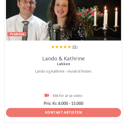
ProArtist
(11)
Lando & Kathrine
Løkken
Lando og Kathrine - musik til festen.
Klik for at se video
Pris:
Kr. 8.000 - 15.000
KONTAKT ARTISTEN