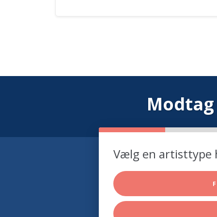
Modtag 
Vælg en artisttype 
F