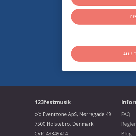
FE
ALLE 
123festmusik
Info
c/o Eventzone ApS, Nørregade 49
FAQ
7500 Holstebro, Denmark
Regler
CVR: 43349414
Blog