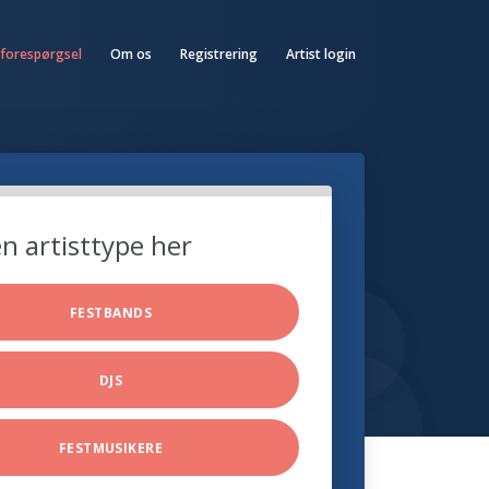
 forespørgsel
Om os
Registrering
Artist login
n artisttype her
FESTBANDS
DJS
FESTMUSIKERE