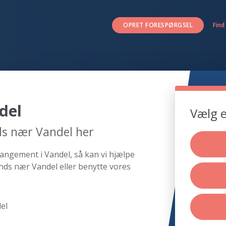
OPRET FORESPØRGSEL
Find
del
Vælg e
ds nær Vandel her
rangement i Vandel, så kan vi hjælpe
nds nær Vandel eller benytte vores
el