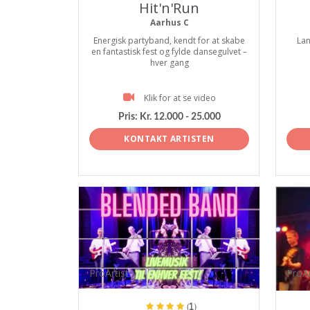
Hit'n'Run
Aarhus C
Energisk partyband, kendt for at skabe
Lan
en fantastisk fest og fylde dansegulvet –
hver gang
Klik for at se video
Pris:
Kr. 12.000 - 25.000
KONTAKT ARTISTEN
ProArtist
ProAr
(1)