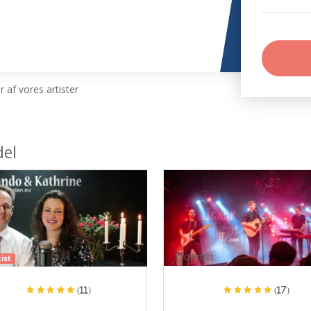
 af vores artister
del
ProArtist
ist
(11)
(17)