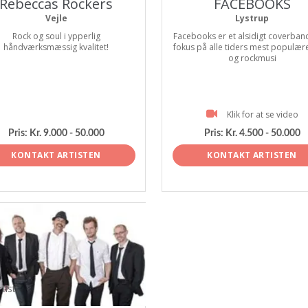
Rebeccas Rockers
FACEBOOKS
Vejle
Lystrup
Rock og soul i ypperlig
Facebooks er et alsidigt coverba
håndværksmæssig kvalitet!
fokus på alle tiders mest populær
og rockmusi
Klik for at se video
Pris:
Kr. 9.000 - 50.000
Pris:
Kr. 4.500 - 50.000
KONTAKT ARTISTEN
KONTAKT ARTISTEN
tist