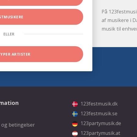
På 123festmusik
STMUSIKERE
af musikere i D
musik til enhve
ELLER
TYPER ARTISTER
rmation
123festmusik.dk
123festmusik.se
123partymusik.de
 og betingelser
123partymusik.at