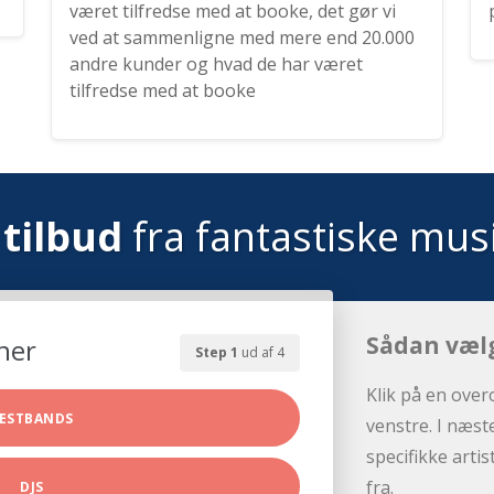
været tilfredse med at booke, det gør vi
ved at sammenligne med mere end 20.000
andre kunder og hvad de har været
tilfredse med at booke
tilbud
fra fantastiske mus
Sådan væl
her
Step 1
ud af 4
Klik på en over
ESTBANDS
venstre. I næst
specifikke arti
fra.
DJS