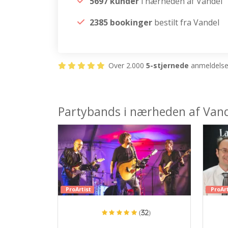
5697 kunder
i nærheden af Vandel
2385 bookinger
bestilt fra Vandel
Over 2.000
5-stjernede
anmeldelser
Partybands i nærheden af Van
ProArtist
ProArt
(32)