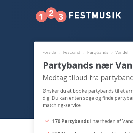
Forside
Festband
Partybands
Vandel
Partybands nær Van
Modtag tilbud fra partyban
Ønsker du at booke partybands til et ar
dig. Du kan enten søge og finde partyba
matching-service.
170 Partybands
i nærheden af Vand