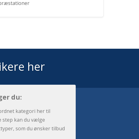
præstationer
ikere her
ger du:
ordnet kategori her til
e step kan du vælge
sttyper, som du ønsker tilbud