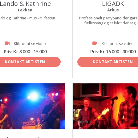
Lando & Kathrine
LIGADK
Løkken
Århus
do og Kathrine - musik til festen.
Professionelt partyband der gara
fællessang og et fyldt dansegul
Klik for at se video
Klik for at se video
Pris:
Kr. 8.000 - 15.000
Pris:
Kr. 16.000 - 30.000
KONTAKT ARTISTEN
KONTAKT ARTISTEN
tist
ProArtist