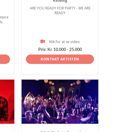
Kolding
ARE YOU READY FOR PARTY - WE ARE
READY
ntere
v.
Klik for at se video
Pris:
Kr. 10.000 - 25.000
KONTAKT ARTISTEN
ProArtist