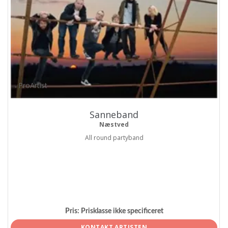
ProArtist
Sanneband
Næstved
All round partyband
Pris:
Prisklasse ikke specificeret
KONTAKT ARTISTEN