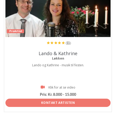
ProArtist
(11)
Lando & Kathrine
Løkken
Lando og Kathrine - musik til festen.
Klik for at se video
Pris:
Kr. 8.000 - 15.000
KONTAKT ARTISTEN