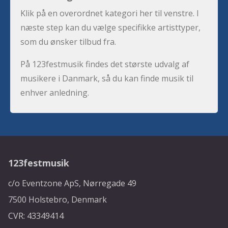
Klik på en overordnet kategori her til venstre. I
næste step kan du vælge specifikke artisttyper,
som du ønsker tilbud fra.
På 123festmusik findes det største udvalg af
musikere i Danmark, så du kan finde musik til
enhver anledning.
123festmusik
c/o Eventzone ApS, Nørregade 49
7500 Holstebro, Denmark
CVR: 43349414