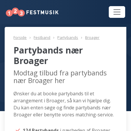
Forside
Festband
Partybands
Broager
Partybands nær
Broager
Modtag tilbud fra partybands
nær Broager her
Ønsker du at booke partybands til et
arrangement i Broager, så kan vi hjælpe dig.
Du kan enten søge og finde partybands nær
Broager eller benytte vores matching-service.
124 Partybands
i nærheden af Broager