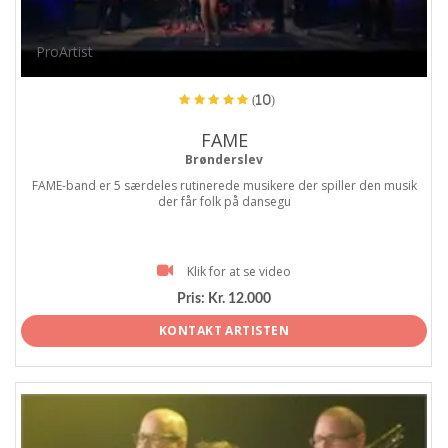
ProArtist
(10)
FAME
Brønderslev
FAME-band er 5 særdeles rutinerede musikere der spiller den musik
der får folk på dansegu
Klik for at se video
Pris:
Kr. 12.000
KONTAKT ARTISTEN