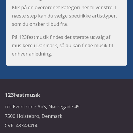
Klik på en overordnet kategori her til venstre. I
næste step kan du vælge specifikke artisttyper,
som du ønsker tilbud fra.
På 123festmusik findes det største udvalg af
musikere i Danmark, så du kan finde musik til
enhver anledning.
123festmusik
c/o Eventzone ApS, Nørregade 49
7500 Holstebro, Denmark
CVR: 43349414