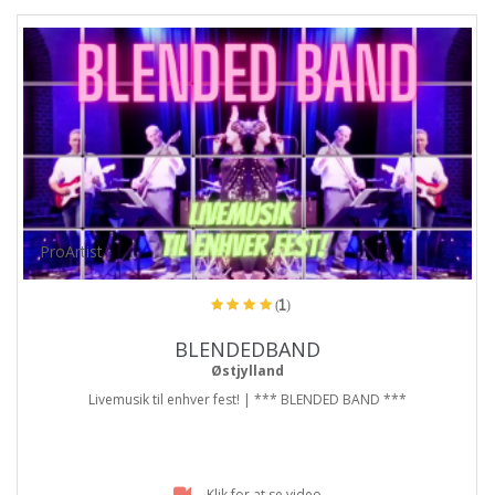
ProArtist
(1)
BLENDEDBAND
Østjylland
Livemusik til enhver fest! | *** BLENDED BAND ***
Klik for at se video