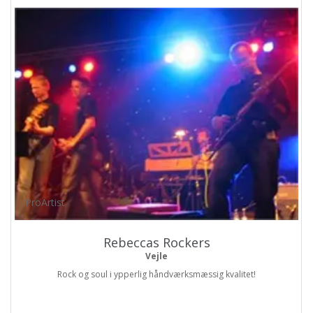
ProArtist
Rebeccas Rockers
Vejle
Rock og soul i ypperlig håndværksmæssig kvalitet!