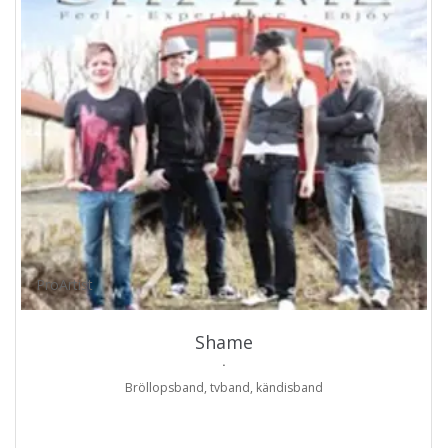
ProArtist
Shame
.
Bröllopsband, tvband, kändisband