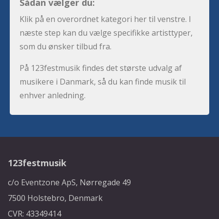
Sådan vælger du:
Klik på en overordnet kategori her til venstre. I
næste step kan du vælge specifikke artisttyper,
som du ønsker tilbud fra.
På 123festmusik findes det største udvalg af
musikere i Danmark, så du kan finde musik til
enhver anledning.
123festmusik
c/o Eventzone ApS, Nørregade 49
7500 Holstebro, Denmark
CVR: 43349414