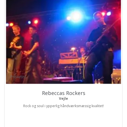
ProArtist
Rebeccas Rockers
Vejle
Rock og soul i ypperlig håndværksmæssig kvalitet!