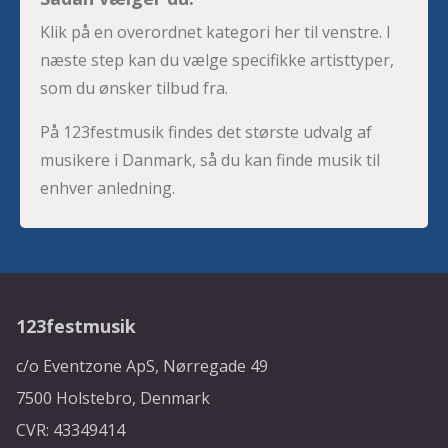
Klik på en overordnet kategori her til venstre. I
næste step kan du vælge specifikke artisttyper,
som du ønsker tilbud fra.
På 123festmusik findes det største udvalg af
musikere i Danmark, så du kan finde musik til
enhver anledning.
123festmusik
c/o Eventzone ApS, Nørregade 49
7500 Holstebro, Denmark
CVR: 43349414