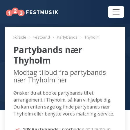
Forside
Festband
Partybands
Thyholm
Partybands nær
Thyholm
Modtag tilbud fra partybands
nær Thyholm her
Ønsker du at booke partybands til et
arrangement i Thyholm, så kan vi hjælpe dig.
Du kan enten søge og finde partybands nær
Thyholm eller benytte vores matching-service.
108 Partybands
i nærheden af Thyholm