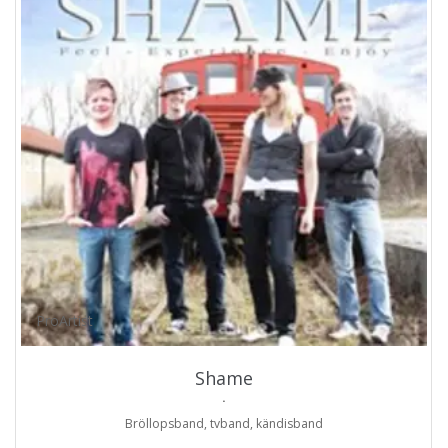
ProArtist
Shame
.
Bröllopsband, tvband, kändisband