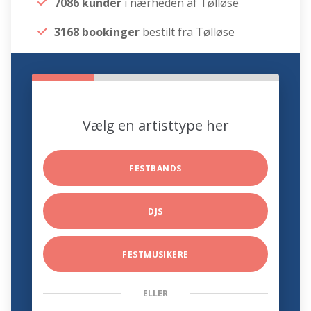
7086 kunder
i nærheden af Tølløse
3168 bookinger
bestilt fra Tølløse
Vælg en artisttype her
FESTBANDS
DJS
FESTMUSIKERE
ELLER