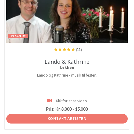
ProArtist
(11)
Lando & Kathrine
Løkken
Lando og Kathrine - musik til festen.
Klik for at se video
Pris:
Kr. 8.000 - 15.000
KONTAKT ARTISTEN