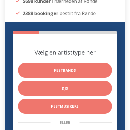
5698 kunder
i nærheden af Rønde
2388 bookinger
bestilt fra Rønde
Vælg en artisttype her
FESTBANDS
DJS
FESTMUSIKERE
ELLER