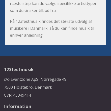
næste step kan du vælge specifikke artisttyper,
som du ønsker tilbud fra.
På 123festmusik findes det største udvalg af
musikere i Danmark, så du kan finde musik til
enhver anledning.
123festmusik
c/o Eventzone ApS, Nørregade 49
7500 Holstebro, Denmark
CVR: 43349414
Information