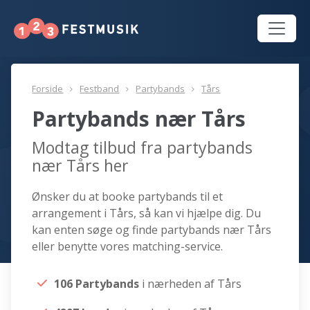
Forside
Festband
Partybands
Tårs
Partybands nær Tårs
Modtag tilbud fra partybands
nær Tårs her
Ønsker du at booke partybands til et
arrangement i Tårs, så kan vi hjælpe dig. Du
kan enten søge og finde partybands nær Tårs
eller benytte vores matching-service.
106 Partybands
i nærheden af Tårs