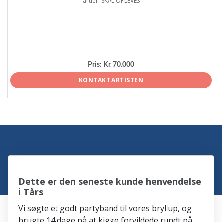
årtier. SKAL OPLEVES
Pris:
Kr. 70.000
KONTAKT ARTISTEN
Dette er den seneste kunde henvendelse
i Tårs
Vi søgte et godt partyband til vores bryllup, og
brugte 14 dage på at kigge forvildede rundt på