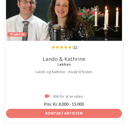
ProArtist
(11)
Lando & Kathrine
Løkken
Lando og Kathrine - musik til festen.
Klik for at se video
Pris:
Kr. 8.000 - 15.000
KONTAKT ARTISTEN