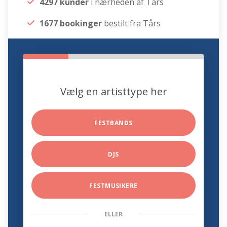
4297 kunder
i nærheden af Tårs
1677 bookinger
bestilt fra Tårs
Vælg en artisttype her
FESTBANDS
DJS
FESTMUSIKERE
ELLER