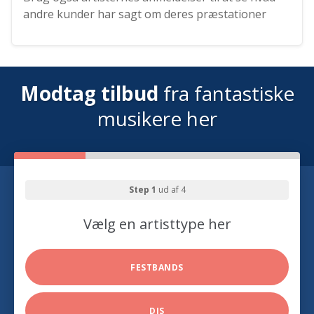
andre kunder har sagt om deres præstationer
Modtag tilbud
fra fantastiske
musikere her
Step 1
ud af 4
Vælg en artisttype her
FESTBANDS
DJS