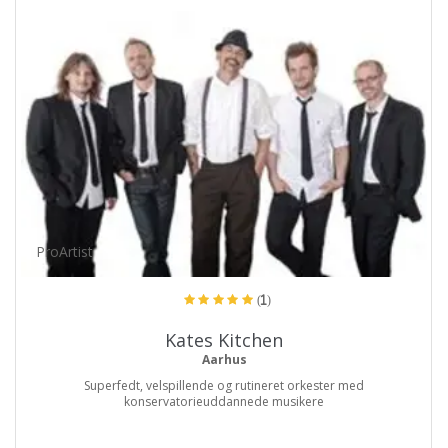
ProArtist
(1)
Kates Kitchen
Aarhus
Superfedt, velspillende og rutineret orkester med
konservatorieuddannede musikere