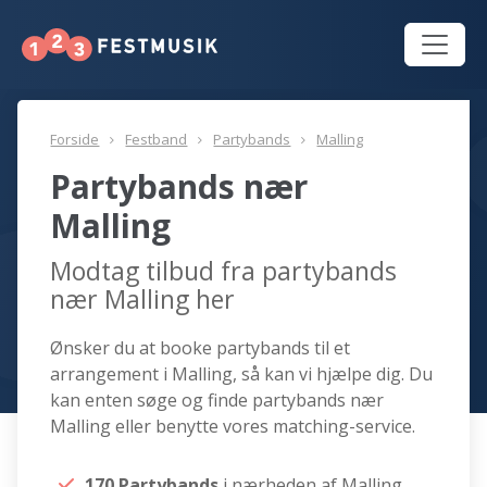
Forside
Festband
Partybands
Malling
Partybands nær
Malling
Modtag tilbud fra partybands
nær Malling her
Ønsker du at booke partybands til et
arrangement i Malling, så kan vi hjælpe dig. Du
kan enten søge og finde partybands nær
Malling eller benytte vores matching-service.
170 Partybands
i nærheden af Malling