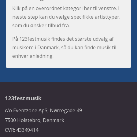
Klik på en overordnet kategori her til venstre. I
næste step kan du vælge specifikke artisttyper,
som du ønsker tilbud fra.
På 123festmusik findes det største udvalg af
musikere i Danmark, så du kan finde musik til
enhver anledning.
123festmusik
c/o Eventzone ApS, Nørregade 49
7500 Holstebro, Denmark
CVR: 43349414