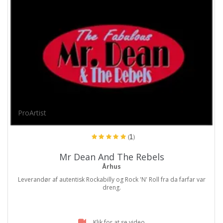
ProArtist
(1)
Mr Dean And The Rebels
Århus
Leverandør af autentisk Rockabilly og Rock 'N' Roll fra da farfar var
dreng.
Klik for at se video