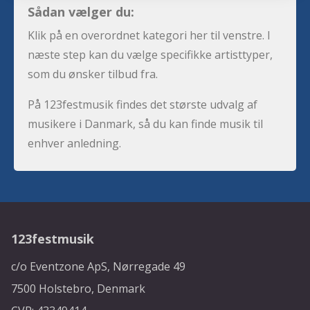
Sådan vælger du:
Klik på en overordnet kategori her til venstre. I
næste step kan du vælge specifikke artisttyper,
som du ønsker tilbud fra.
På 123festmusik findes det største udvalg af
musikere i Danmark, så du kan finde musik til
enhver anledning.
123festmusik
c/o Eventzone ApS, Nørregade 49
7500 Holstebro, Denmark