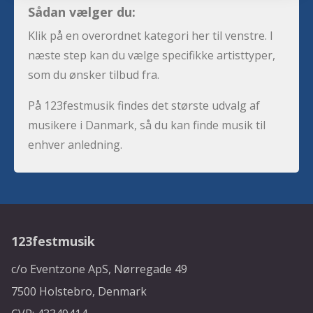
Sådan vælger du:
Klik på en overordnet kategori her til venstre. I
næste step kan du vælge specifikke artisttyper,
som du ønsker tilbud fra.
På 123festmusik findes det største udvalg af
musikere i Danmark, så du kan finde musik til
enhver anledning.
123festmusik
c/o Eventzone ApS, Nørregade 49
7500 Holstebro, Denmark