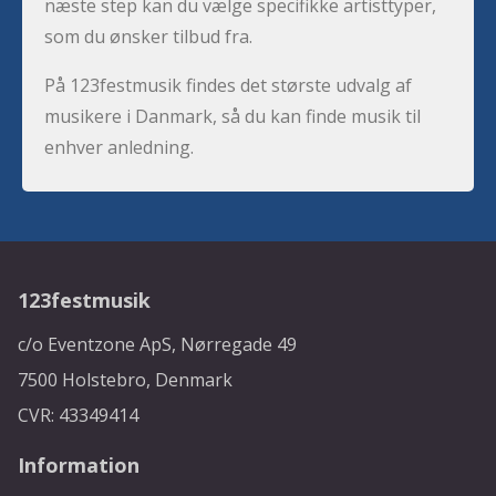
næste step kan du vælge specifikke artisttyper,
som du ønsker tilbud fra.
På 123festmusik findes det største udvalg af
musikere i Danmark, så du kan finde musik til
enhver anledning.
123festmusik
c/o Eventzone ApS, Nørregade 49
7500 Holstebro, Denmark
CVR: 43349414
Information