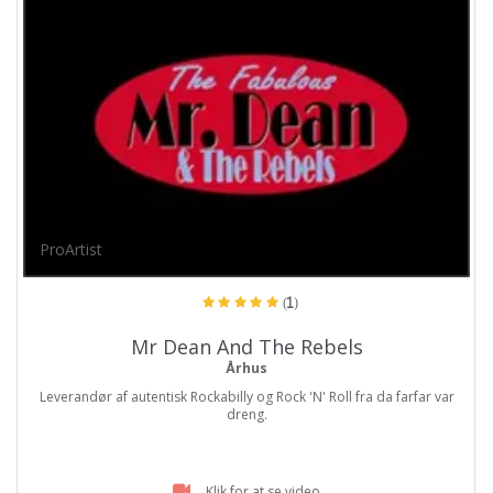
ProArtist
(1)
Mr Dean And The Rebels
Århus
Leverandør af autentisk Rockabilly og Rock 'N' Roll fra da farfar var
dreng.
Klik for at se video