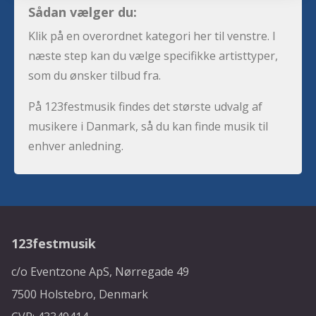
Sådan vælger du:
Klik på en overordnet kategori her til venstre. I
næste step kan du vælge specifikke artisttyper,
som du ønsker tilbud fra.
På 123festmusik findes det største udvalg af
musikere i Danmark, så du kan finde musik til
enhver anledning.
123festmusik
c/o Eventzone ApS, Nørregade 49
7500 Holstebro, Denmark