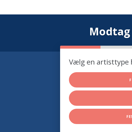
Modtag 
Vælg en artisttype 
F
FE