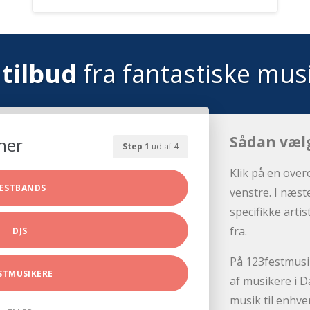
tilbud
fra fantastiske mus
Sådan væl
her
Step 1
ud af 4
Klik på en over
ESTBANDS
venstre. I næst
specifikke arti
fra.
DJS
På 123festmusik
STMUSIKERE
af musikere i D
musik til enhve