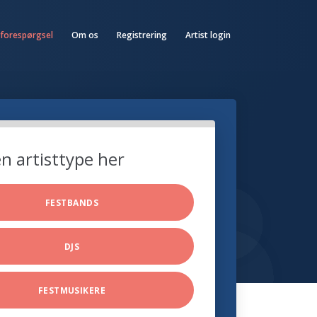
 forespørgsel
Om os
Registrering
Artist login
n artisttype her
FESTBANDS
DJS
FESTMUSIKERE