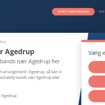
OPRET FORESPØRGSEL
Find
drup
ær Agedrup
Vælg e
y bands nær Agedrup her
et arrangement i Agedrup, så kan vi
rockabilly bands nær Agedrup eller
f Agedrup