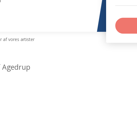
p
 af vores artister
f Agedrup