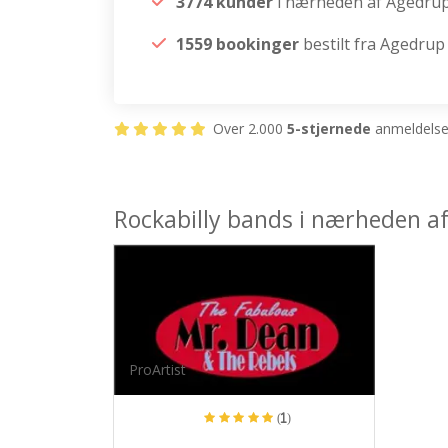
3774 kunder
i nærheden af Agedru
1559 bookinger
bestilt fra Agedrup
Over 2.000
5-stjernede
anmeldelser
Rockabilly bands i nærheden a
ProArtist
(1)