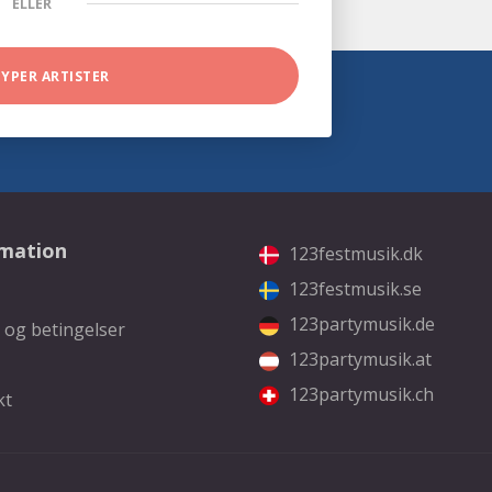
ELLER
TYPER ARTISTER
rmation
123festmusik.dk
123festmusik.se
123partymusik.de
 og betingelser
123partymusik.at
123partymusik.ch
kt