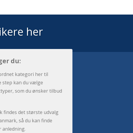
ikere her
ger du:
ordnet kategori her til
e step kan du vælge
sttyper, som du ønsker tilbud
 findes det største udvalg
anmark, så du kan finde
r anledning.