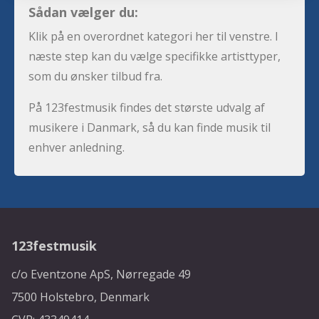
Sådan vælger du:
Klik på en overordnet kategori her til venstre. I
næste step kan du vælge specifikke artisttyper,
som du ønsker tilbud fra.
På 123festmusik findes det største udvalg af
musikere i Danmark, så du kan finde musik til
enhver anledning.
123festmusik
c/o Eventzone ApS, Nørregade 49
7500 Holstebro, Denmark