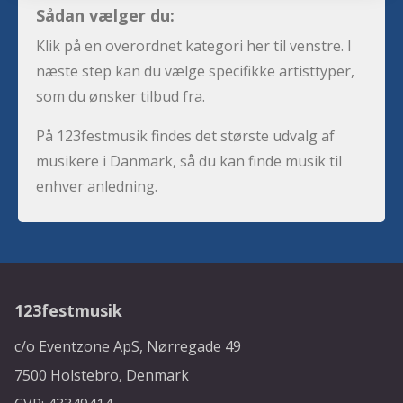
Sådan vælger du:
Klik på en overordnet kategori her til venstre. I
næste step kan du vælge specifikke artisttyper,
som du ønsker tilbud fra.
På 123festmusik findes det største udvalg af
musikere i Danmark, så du kan finde musik til
enhver anledning.
123festmusik
c/o Eventzone ApS, Nørregade 49
7500 Holstebro, Denmark