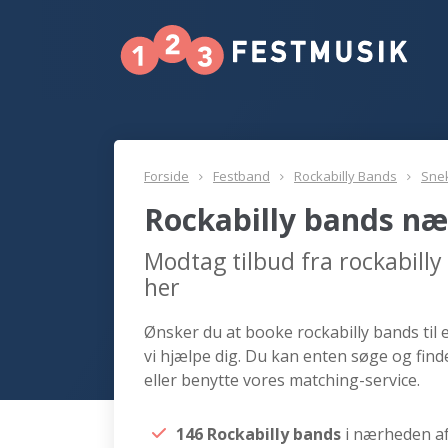
Forside
Festband
Rockabilly Bands
Sne
Rockabilly bands næ
Modtag tilbud fra rockabill
her
Ønsker du at booke rockabilly bands til
vi hjælpe dig. Du kan enten søge og fin
eller benytte vores matching-service.
146 Rockabilly bands
i nærheden a