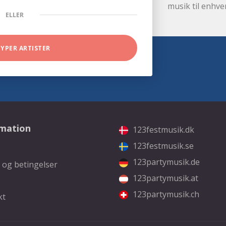
musik til enhve
ELLER
TYPER ARTISTER
rmation
123festmusik.dk
123festmusik.se
123partymusik.de
 og betingelser
123partymusik.at
123partymusik.ch
kt