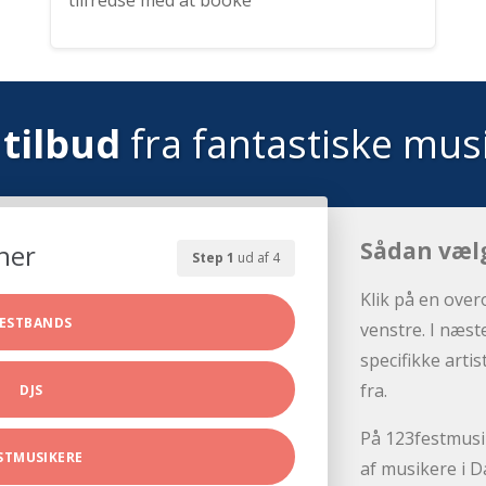
tilfredse med at booke
tilbud
fra fantastiske mus
Sådan væl
her
Step 1
ud af 4
Klik på en over
ESTBANDS
venstre. I næst
specifikke arti
fra.
DJS
På 123festmusik
STMUSIKERE
af musikere i D