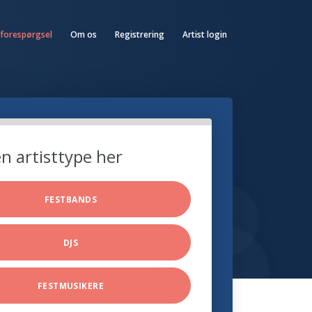
 forespørgsel
Om os
Registrering
Artist login
n artisttype her
FESTBANDS
DJS
FESTMUSIKERE