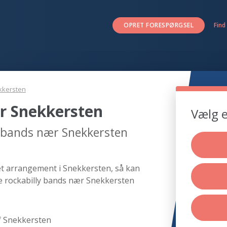
OPRET FORESPØRGSEL
Find
kkersten
r Snekkersten
Vælg e
y bands nær Snekkersten
 et arrangement i Snekkersten, så kan
de rockabilly bands nær Snekkersten
f Snekkersten