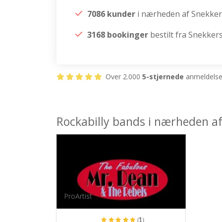
7086 kunder
i nærheden af Snekker
3168 bookinger
bestilt fra Snekker
Over 2.000
5-stjernede
anmeldelser
Rockabilly bands i nærheden a
ProArtist
(1)