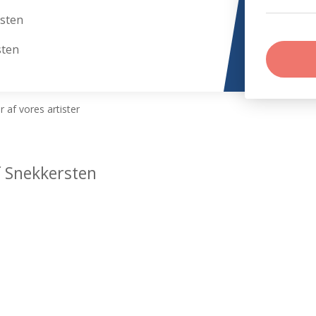
sten
sten
 af vores artister
f Snekkersten