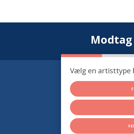
Modtag 
Vælg en artisttype 
F
FE