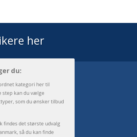
ikere her
ger du:
ordnet kategori her til
e step kan du vælge
sttyper, som du ønsker tilbud
 findes det største udvalg
anmark, så du kan finde