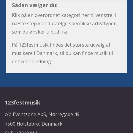
Sådan vælger du:
Klik på en overordnet kategori her til venstre. I
næste step kan du vælge specifikke artisttyper,
som du ønsker tilbud fra.
På 123festmusik findes det største udvalg af
musikere i Danmark, så du kan finde musik til
enhver anledning.
123festmusik
c/o Eventzone ApS, Nørregade 49
7500 Holstebro, Denmark