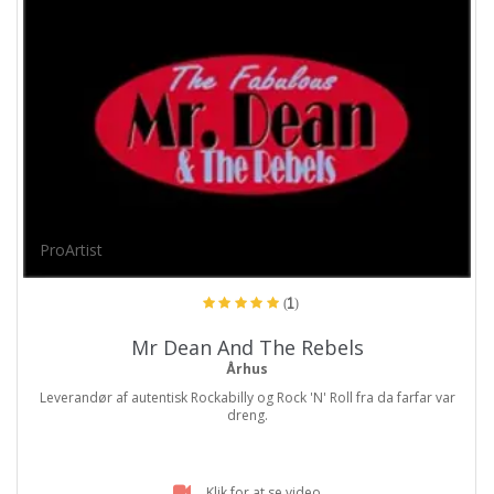
ProArtist
(1)
Mr Dean And The Rebels
Århus
Leverandør af autentisk Rockabilly og Rock 'N' Roll fra da farfar var
dreng.
Klik for at se video