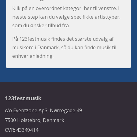
Klik på en overordnet kategori her til venstre. I
næste step kan du vælge specifikke artisttyper,
som du ønsker tilbud fra.
På 123festmusik findes det største udvalg af
musikere i Danmark, så du kan finde musik til
enhver anledning.
123festmusik
c/o Eventzone ApS, Nørregade 49
7500 Holstebro, Denmark
CVR: 43349414