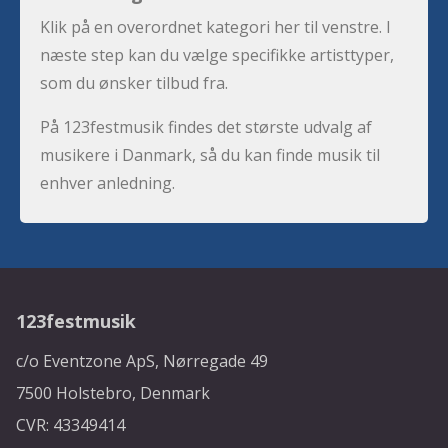
Klik på en overordnet kategori her til venstre. I
næste step kan du vælge specifikke artisttyper,
som du ønsker tilbud fra.
På 123festmusik findes det største udvalg af
musikere i Danmark, så du kan finde musik til
enhver anledning.
123festmusik
c/o Eventzone ApS, Nørregade 49
7500 Holstebro, Denmark
CVR: 43349414