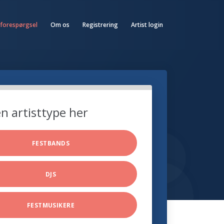
 forespørgsel
Om os
Registrering
Artist login
n artisttype her
FESTBANDS
DJS
FESTMUSIKERE