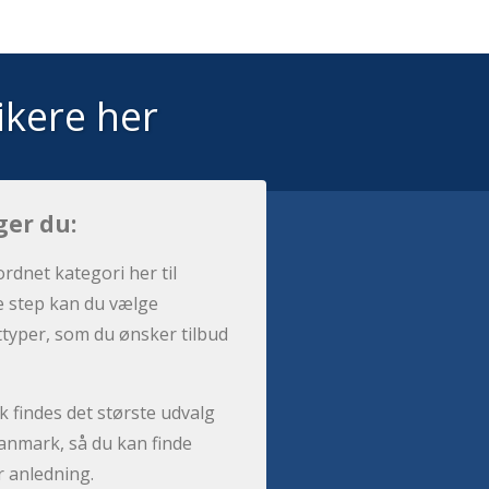
ikere her
ger du:
ordnet kategori her til
e step kan du vælge
sttyper, som du ønsker tilbud
 findes det største udvalg
anmark, så du kan finde
r anledning.