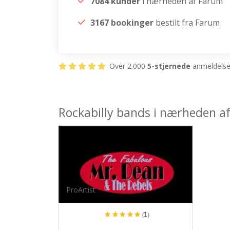
7084 kunder
i nærheden af Farum
3167 bookinger
bestilt fra Farum
Over 2.000
5-stjernede
anmeldelser
Rockabilly bands i nærheden a
ProArtist
(1)