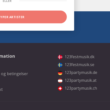
ELLER
TYPER ARTISTER
rmation
123festmusik.dk
123festmusik.se
123partymusik.de
 og betingelser
123partymusik.at
123partymusik.ch
kt