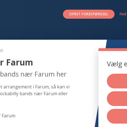
OPRET FORESPØRGSEL
Find
um
ær Farum
Vælg e
y bands nær Farum her
et arrangement i Farum, så kan vi
rockabilly bands nær Farum eller
f Farum