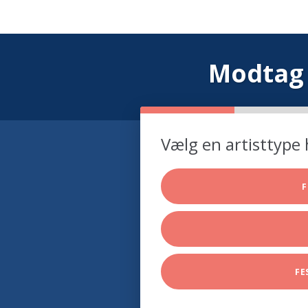
Modtag 
Vælg en artisttype 
F
FE