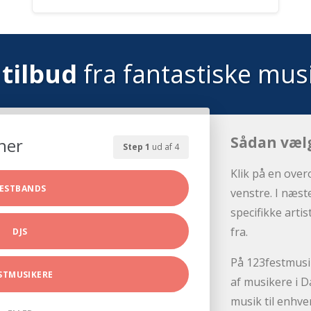
tilbud
fra fantastiske mus
Sådan væl
her
Step 1
ud af 4
Klik på en over
ESTBANDS
venstre. I næst
specifikke arti
fra.
DJS
På 123festmusik
STMUSIKERE
af musikere i D
musik til enhve