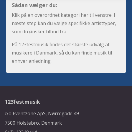
Sådan vælger du:
Klik på en overordnet kategori her til venstre. I
næste step kan du vælge specifikke artisttyper,
som du ønsker tilbud fra.
På 123festmusik findes det største udvalg af
musikere i Danmark, så du kan finde musik til
enhver anledning.
123festmusik
c/o Eventzone ApS, Nørregade 49
7500 Holstebro, Denmark