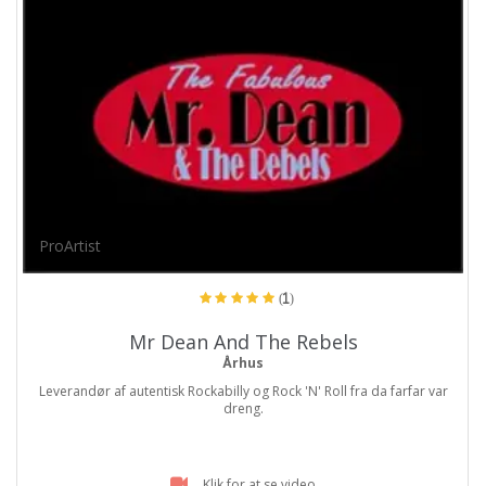
ProArtist
(1)
Mr Dean And The Rebels
Århus
Leverandør af autentisk Rockabilly og Rock 'N' Roll fra da farfar var
dreng.
Klik for at se video