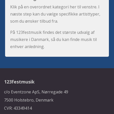
Klik på en overordnet kategori her til venstre. I
næste step kan du vælge specifikke artisttyper,
som du ønsker tilbud fra.
På 123festmusik findes det største udvalg af
musikere i Danmark, så du kan finde musik til
enhver anledning.
123festmusik
c/o Eventzone ApS, Nørregade 49
7500 Holstebro, Denmark
CVR: 43349414