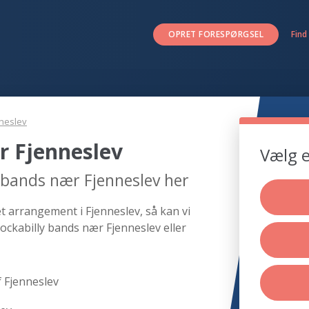
OPRET FORESPØRGSEL
Find
neslev
r Fjenneslev
Vælg e
y bands nær Fjenneslev her
et arrangement i Fjenneslev, så kan vi
ockabilly bands nær Fjenneslev eller
 Fjenneslev