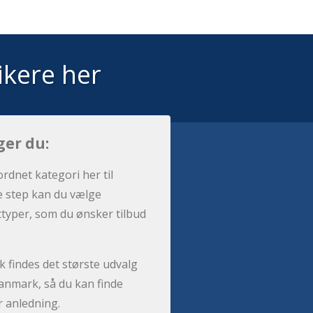
ikere her
ger du:
ordnet kategori her til
e step kan du vælge
sttyper, som du ønsker tilbud
 findes det største udvalg
anmark, så du kan finde
r anledning.