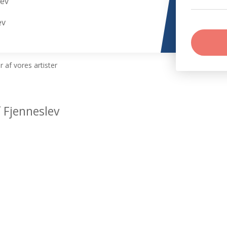
lev
ev
 af vores artister
 Fjenneslev