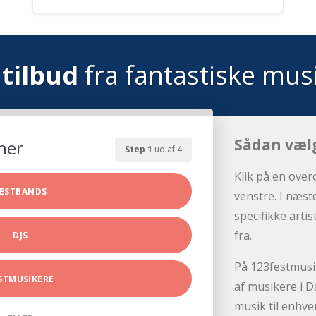
tilbud
fra fantastiske mus
Sådan væl
her
Step 1
ud af 4
Klik på en over
ESTBANDS
venstre. I næst
specifikke arti
fra.
DJS
På 123festmusik
STMUSIKERE
af musikere i D
musik til enhve