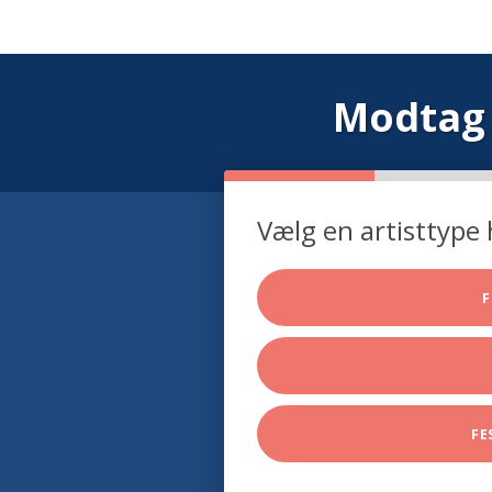
Modtag 
Vælg en artisttype 
F
FE