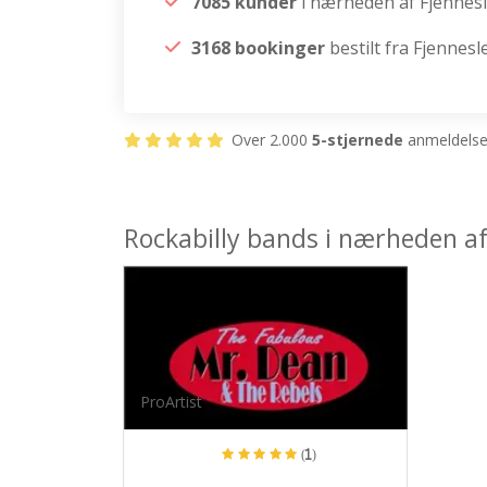
7085 kunder
i nærheden af Fjennes
3168 bookinger
bestilt fra Fjennesl
Over 2.000
5-stjernede
anmeldelser
Rockabilly bands i nærheden af
ProArtist
(1)