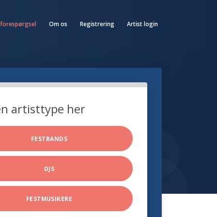
 forespørgsel
Om os
Registrering
Artist login
n artisttype her
FESTBANDS
DJS
FESTMUSIKERE