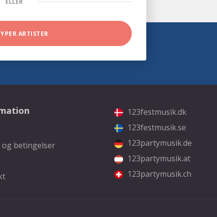
ELLER
TYPER ARTISTER
rmation
123festmusik.dk
123festmusik.se
123partymusik.de
 og betingelser
123partymusik.at
123partymusik.ch
kt