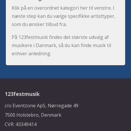
Klik på en overordnet kategori her til venstre. I
næste step kan du vælge specifikke artisttyper,
som du ønsker tilbud fra.
På 123festmusik findes det største udvalg af
musikere i Danmark, så du kan finde musik til
enhver anledning.
123festmusik
c/o Eventzone ApS, Nørregade 49
7500 Holstebro, Denmark
CVR: 43349414