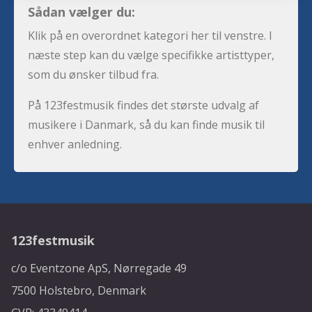
Sådan vælger du:
Klik på en overordnet kategori her til venstre. I
næste step kan du vælge specifikke artisttyper,
som du ønsker tilbud fra.
På 123festmusik findes det største udvalg af
musikere i Danmark, så du kan finde musik til
enhver anledning.
123festmusik
c/o Eventzone ApS, Nørregade 49
7500 Holstebro, Denmark