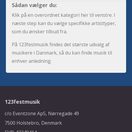
Sådan vælger du:
Klik på en overordnet kategori her til venstre. I
næste step kan du vælge specifikke artisttyper,
som du ønsker tilbud fra.
På 123festmusik findes det største udvalg af
musikere i Danmark, så du kan finde musik til
enhver anledning.
123festmusik
c/o Eventzone ApS, Nørregade 49
7500 Holstebro, Denmark