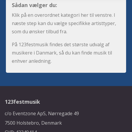
Sådan vælger du:
Klik på en overordnet kategori her til venstre. I
næste step kan du vælge specifikke artisttyper,
som du ønsker tilbud fra.
På 123festmusik findes det største udvalg af
musikere i Danmark, så du kan finde musik til
enhver anledning.
123festmusik
c/o Eventzone ApS, Nørregade 49
7500 Holstebro, Denmark