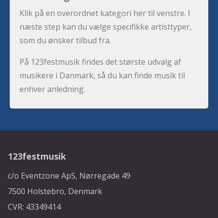
Klik på en overordnet kategori her til venstre. I
næste step kan du vælge specifikke artisttyper,
som du ønsker tilbud fra.
På 123festmusik findes det største udvalg af
musikere i Danmark, så du kan finde musik til
enhver anledning.
123festmusik
c/o Eventzone ApS, Nørregade 49
7500 Holstebro, Denmark
CVR: 43349414