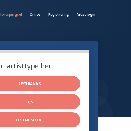
 forespørgsel
Om os
Registrering
Artist login
n artisttype her
FESTBANDS
DJS
FESTMUSIKERE