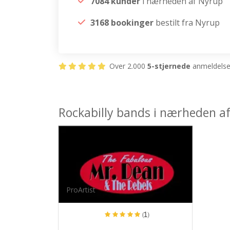
7084 kunder
i nærheden af Nyrup
3168 bookinger
bestilt fra Nyrup
Over 2.000
5-stjernede
anmeldelser
Rockabilly bands i nærheden a
ProArtist
(1)