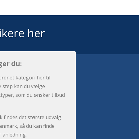
ikere her
ger du:
ordnet kategori her til
e step kan du vælge
sttyper, som du ønsker tilbud
 findes det største udvalg
anmark, så du kan finde
r anledning.