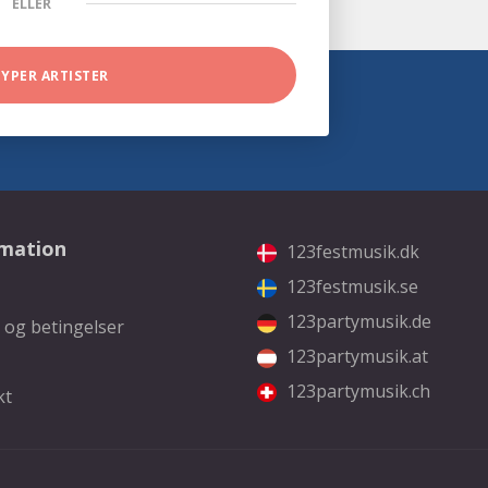
ELLER
TYPER ARTISTER
rmation
123festmusik.dk
123festmusik.se
123partymusik.de
 og betingelser
123partymusik.at
123partymusik.ch
kt