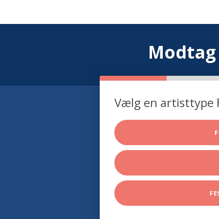
Modtag 
Vælg en artisttype 
F
FE