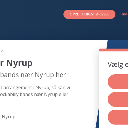
OPRET FORESPØRGSEL
Find
up
ær Nyrup
Vælg e
y bands nær Nyrup her
et arrangement i Nyrup, så kan vi
rockabilly bands nær Nyrup eller
f Nyrup