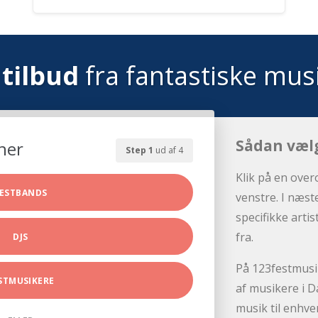
tilbud
fra fantastiske mus
Sådan væl
her
Step 1
ud af 4
Klik på en over
ESTBANDS
venstre. I næst
specifikke arti
fra.
DJS
På 123festmusik
STMUSIKERE
af musikere i D
musik til enhve