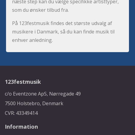
næste step kan du vælge specifikke artisttyper,
som du ønsker tilbud fra.
På 123festmusik findes det største udvalg af
musikere i Danmark, så du kan finde musik til
enhver anledning.
123festmusik
c/o Eventzone ApS, Nørregade 49
7500 Holstebro, Denmark
CVR: 43349414
Information