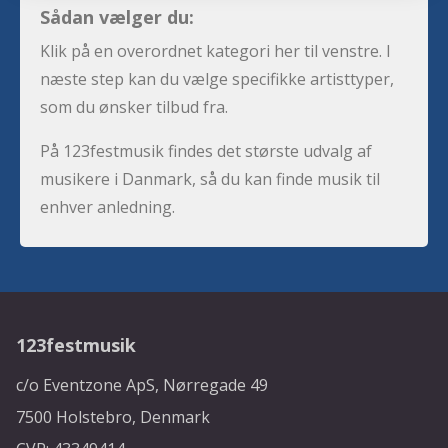
Sådan vælger du:
Klik på en overordnet kategori her til venstre. I
næste step kan du vælge specifikke artisttyper,
som du ønsker tilbud fra.
På 123festmusik findes det største udvalg af
musikere i Danmark, så du kan finde musik til
enhver anledning.
123festmusik
c/o Eventzone ApS, Nørregade 49
7500 Holstebro, Denmark