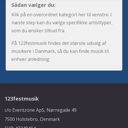
Sådan vælger du:
Klik på en overordnet kategori her til venstre. I
næste step kan du vælge specifikke artisttyper,
som du ønsker tilbud fra.
På 123festmusik findes det største udvalg af
musikere i Danmark, så du kan finde musik til
enhver anledning.
123festmusik
c/o Eventzone ApS, Nørregade 49
7500 Holstebro, Denmark