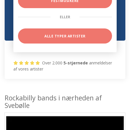
FESTMUSIKERE
ELLER
ALLE TYPER ARTISTER
Over 2.000
5-stjernede
anmeldelser
af vores artister
Rockabilly bands i nærheden af
Svebølle